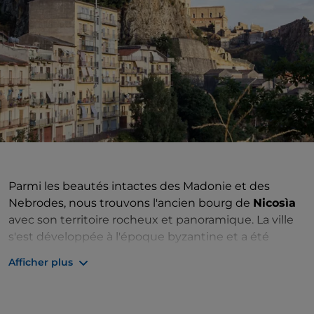
Parmi les beautés intactes des Madonie et des
Nebrodes, nous trouvons l'ancien bourg de
Nicosìa
avec son territoire rocheux et panoramique. La ville
s'est développée à l'époque byzantine et a été
colonisée par les Arabes, puis par les Normands et les
Afficher plus
Souabes. La ville actuelle s'est formée autour du
château, situé sur la plus haute roche du bourg, dont
il ne reste aujourd'hui que les ruines. Des objets en