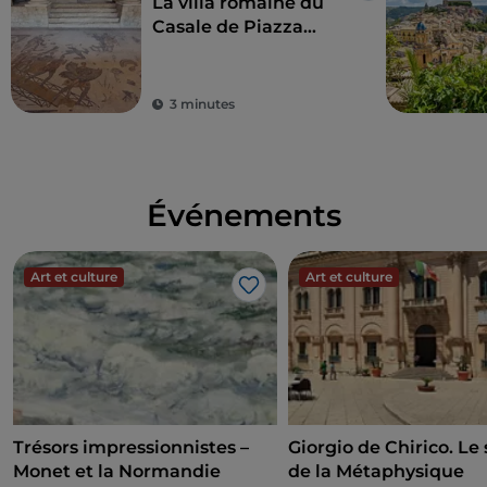
La villa romaine du
Casale de Piazza
Armerina
3 minutes
Événements
Art et culture
Art et culture
J’aime
Trésors impressionnistes –
Giorgio de Chirico. Le 
Monet et la Normandie
de la Métaphysique