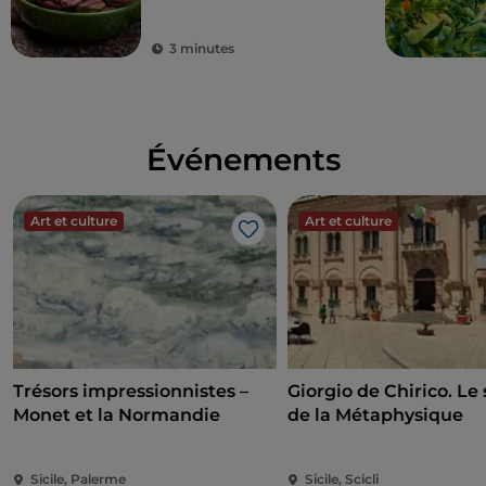
3 minutes
Événements
Art et culture
Art et culture
J’aime
Trésors impressionnistes –
Giorgio de Chirico. Le 
Monet et la Normandie
de la Métaphysique
Sicile, Palerme
Sicile, Scicli