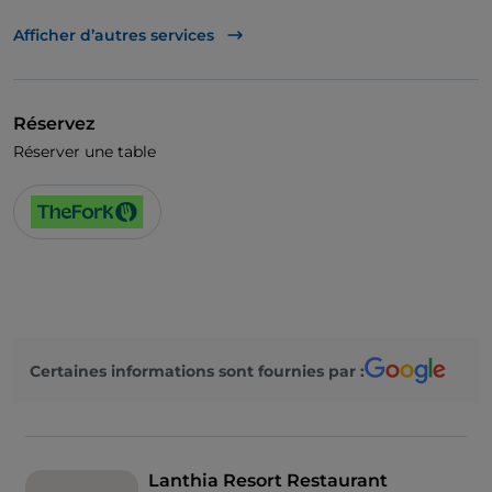
TheFork PAY
Afficher d’autres services
UnionPay via TheFork PAY
Visa
Réservez
Accès handicapés
Réserver une table
Animaux admis
Salle de bain pour personnes à mobilité réduite
Cocktail
On parle anglais
On parle français
Certaines informations sont fournies par :
Espace fumeurs
Wi-Fi
Lanthia Resort Restaurant