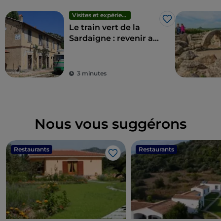
Visites et expériences
J’aime
Le train vert de la
Sardaigne : revenir au
rythme tranquille
d'antan
3 minutes
Nous vous suggérons
Restaurants
Restaurants
J’aime