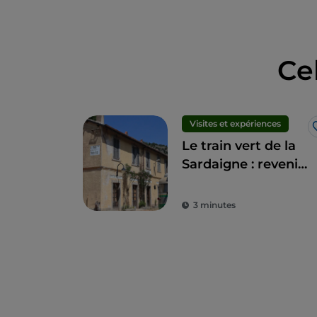
Ce
Visites et expériences
Le train vert de la
Sardaigne : revenir
au rythme
tranquille d'antan
3 minutes