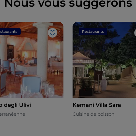
Nous vous suggérons
staurants
Restaurants
J’aime
 degli Ulivi
Kemani Villa Sara
erranéenne
Cuisine de poisson