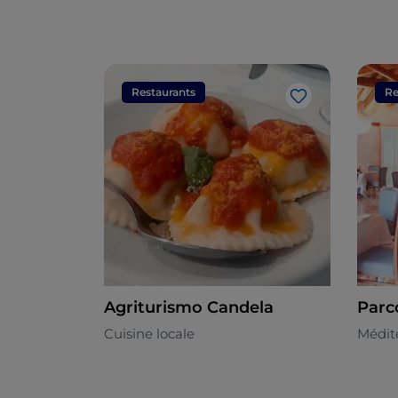
Restaurants
Re
J’aime
Agriturismo Candela
Parco
Cuisine locale
Médit