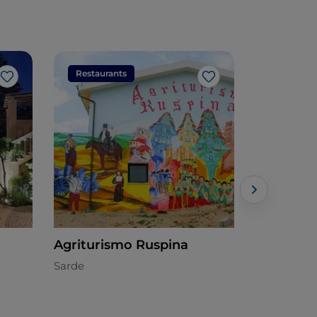
Restaurants
Restaura
J’aime
J’aime
Agriturismo Ruspina
Agrituri
Costador
Sarde
Cuisine loc