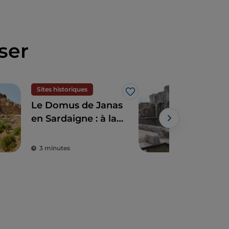
ser
Sites historiques
Site
J’aime
Le Domus de Janas
La 
en Sardaigne : à la
anc
découverte des
ent
tombes creusées
amp
3 minutes
3 m
dans la roche
anc