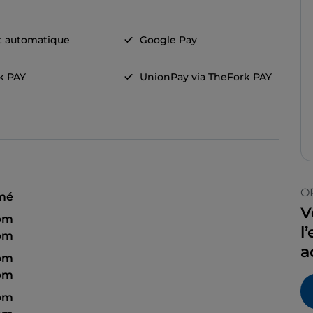
t automatique
Google Pay
k PAY
UnionPay via TheFork PAY
O
mé
V
 pm
l
 pm
a
 pm
 pm
 pm