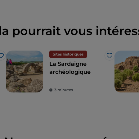
la pourrait vous intéres
Sites historiques
J’aime
J’aime
La Sardaigne
archéologique
3 minutes