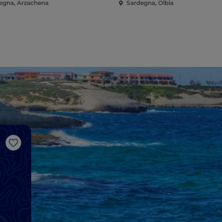
egna, Arzachena
Sardegna, Olbia
J’aime