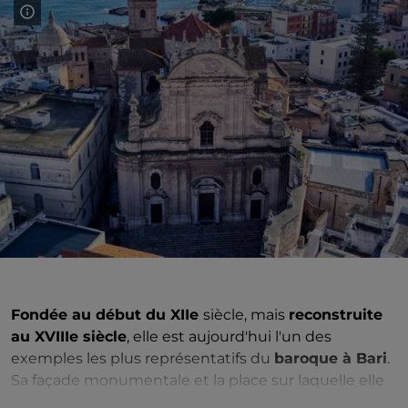
Fondée au début du XIIe
siècle, mais
reconstruite
au XVIIIe siècle
, elle est aujourd'hui l'un des
exemples les plus représentatifs du
baroque à Bari
.
Sa façade monumentale et la place sur laquelle elle
donne sont du XVIIIe siècle. Son intérieur