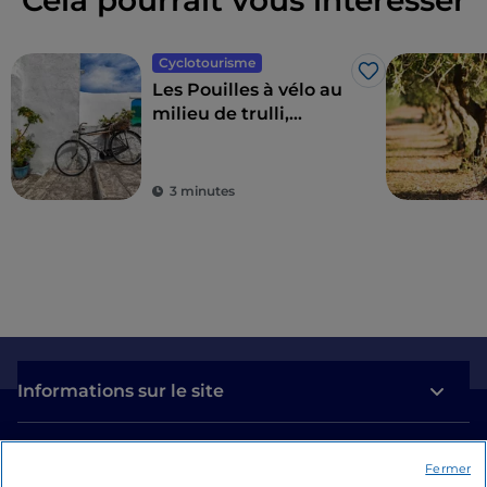
Cela pourrait vous intéresser
Cyclotourisme
J’aime
Les Pouilles à vélo au
milieu de trulli,
d'oliviers et de
villages pittoresques
3 minutes
Informations sur le site
Liens utiles
Fermer