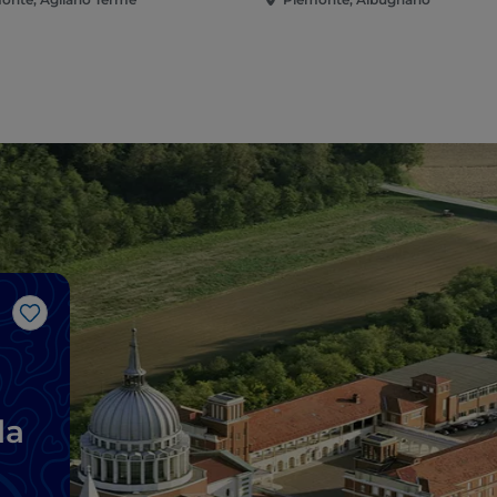
J’aime
la