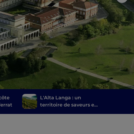
côte
L'Alta Langa : un
errat
territoire de saveurs et
de paysages inédits