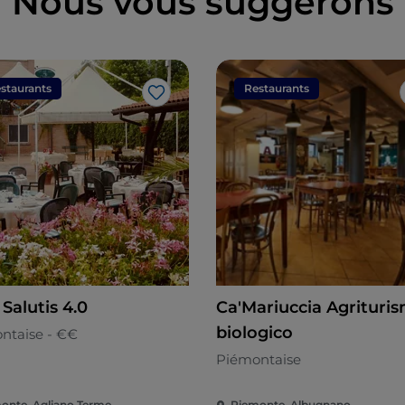
Nous vous suggérons
staurants
Restaurants
J’aime
Salutis 4.0
Ca'Mariuccia Agrituri
biologico
ntaise - €€
Piémontaise
onte, Agliano Terme
Piemonte, Albugnano