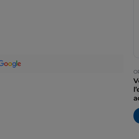
O
V
l
a