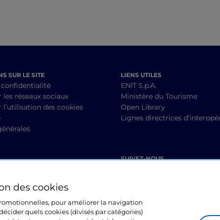
S SUR LE SITE
LIENS UTILES
 confidentialité
ENIT S.p.A.
r les réseaux sociaux
Ministère du Tourisme
 l’utilisation des cookies
Open Library
é
Lignes directrices d’interopér
générales
SUIVEZ-NOUS
ion des cookies
 promotionnelles, pour améliorer la navigation
décider quels cookies (divisés par catégories)