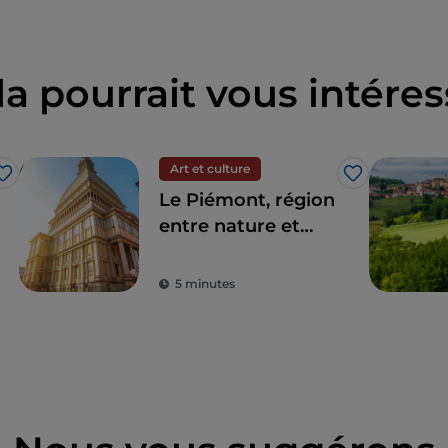
la pourrait vous intéres
Art et culture
J’aime
J’aime
Le Piémont, région
entre nature et
histoire dont on se
lasse jamais
5 minutes