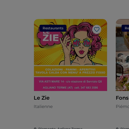
Restaurants
Re
J’aime
Le Zie
Fons 
Italienne
Piémo
Piemonte, Agliano Terme
Piem