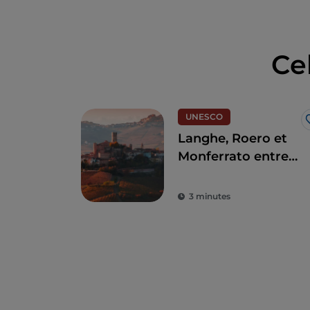
Ce
UNESCO
Langhe, Roero et
Monferrato entre
précieuses vignes,
villages et
3 minutes
châteaux