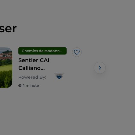
ser
Chemins de randonnée
Gas
J’aime
Sentier CAI
Alba
Calliano
œno
Monferrato
bie
Powered By:
« Gl
1 minute
3 m
Con
Win