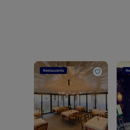
Restaurants
Re
J’aime