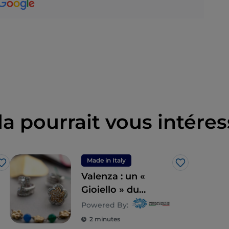
la pourrait vous intéres
Made in Italy
J’aime
J’aime
Valenza : un «
Gioiello » du
Monferrato
Powered By:
2 minutes