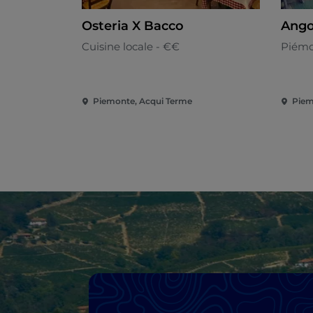
Osteria X Bacco
Ango
Cuisine locale - €€
Piémo
Piemonte, Acqui Terme
Piem