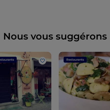
Nous vous suggérons
staurants
Restaurants
J’aime