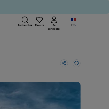
FR
Rechercher
Favoris
Se
connecter
J’aime