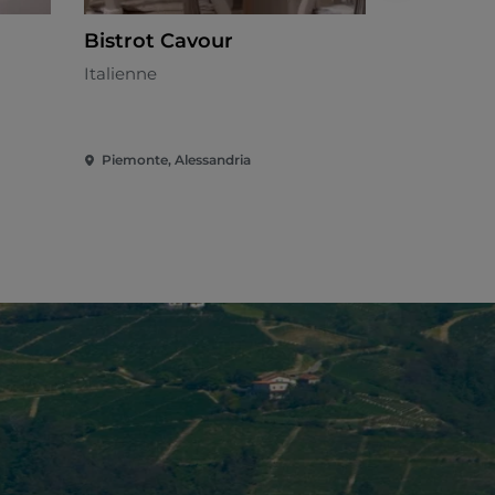
Bistrot Cavour
Arterìa
Italienne
Italienne -
Piemonte, Alessandria
Piemonte, A