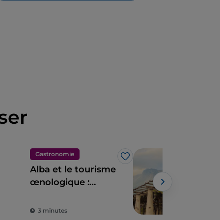
ser
Gastronomie
Nat
J’aime
Alba et le tourisme
Les
œnologique :
terr
bienvenue à la
Car
« Global
pay
3 minutes
3 m