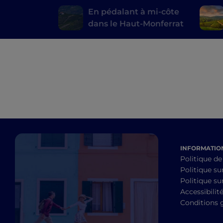
En pédalant à mi-côte
dans le Haut-Monferrat
INFORMATION
Politique de
Politique su
Politique sur
Accessibilit
Conditions 