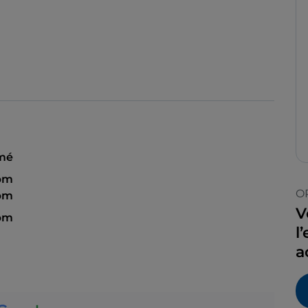
mé
 pm
O
 pm
V
 pm
l
a