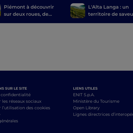
Piémont à découvrir
L'Alta Langa : un
sur deux roues, de
territoire de saveu
Voltaggio au Canavese
de paysages inédi
à vélo
S SUR LE SITE
LIENS UTILES
 confidentialité
ENIT S.p.A.
r les réseaux sociaux
Ministère du Tourisme
 l’utilisation des cookies
Open Library
é
Lignes directrices d’interopér
générales