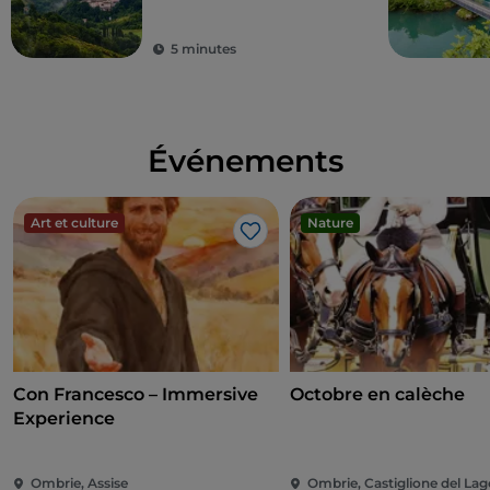
l'Ombrie, cœur vert
de l'Italie
5 minutes
Événements
Art et culture
Nature
J’aime
Con Francesco – Immersive
Octobre en calèche
Experience
Ombrie, Assise
Ombrie, Castiglione del Lag