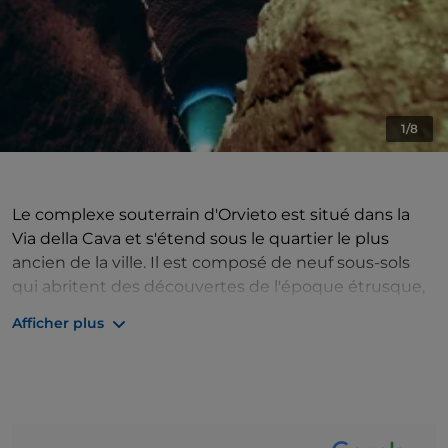
1/8
Le complexe souterrain d'Orvieto est situé dans la
Via della Cava et s'étend sous le quartier le plus
ancien de la ville. Il est composé de neuf sous-sols
qui abritent des découvertes de l'époque étrusque,
médiévale et de la Renaissance, récemment
Afficher plus
découvertes après des siècles d'abandon. Le puits,
d'où le site tire son nom, a été creusé sur ordre du
pape Clément VII en 1527, lors de son refuge à
Orvieto, pour garantir l'accès à l'eau de source en cas
de siège. La structure présente deux parties