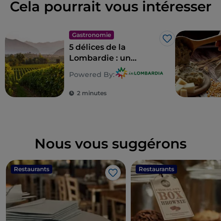
Cela pourrait vous intéresser
Gastronomie
J’aime
5 délices de la
Lombardie : un
territoire à savourer
Powered By:
absolument
2 minutes
Nous vous suggérons
Restaurants
Restaurants
J’aime