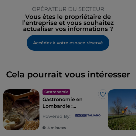
OPÉRATEUR DU SECTEUR
Vous êtes le propriétaire de
l’entreprise et vous souhaitez
actualiser vos informations ?
Accédez à votre espace réservé
Cela pourrait vous intéresser
Gastronomie
J’aime
Gastronomie en
Lombardie :
beaucoup d'âmes
Powered By:
pour un délice de
saveurs
4 minutes