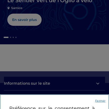
Le Sentier vert de l'Oglio à vélo
Sarnico
En savoir plus
Informations sur le site
Liens utiles
Fermer
Préférence sur le consentement à