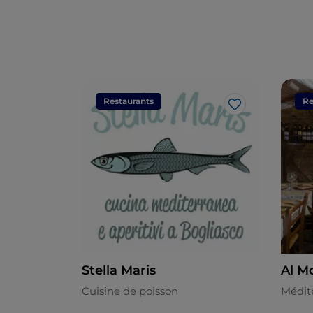
Restaurants
Re
J’aime
Stella Maris
Al Mo
Cuisine de poisson
Médit