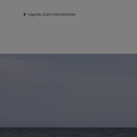
Liguria, Cairo Montenotte
Liguria, Bor