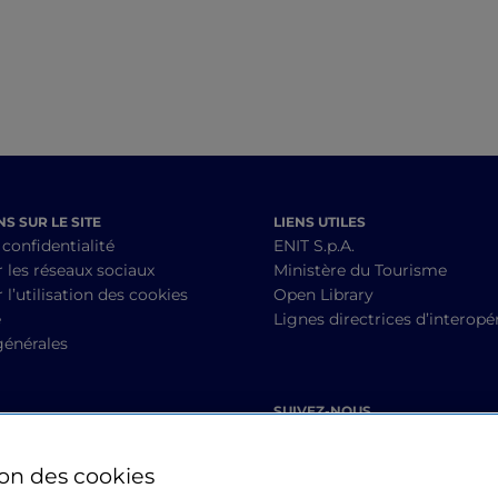
de Disney-Pixar
S SUR LE SITE
LIENS UTILES
 confidentialité
ENIT S.p.A.
r les réseaux sociaux
Ministère du Tourisme
 l’utilisation des cookies
Open Library
é
Lignes directrices d’interopér
générales
SUIVEZ-NOUS
ion des cookies