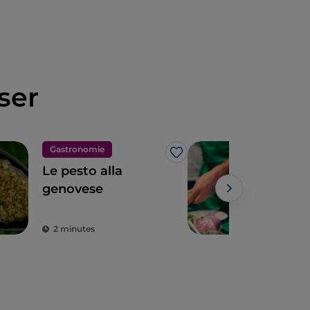
ser
Gastronomie
Gas
J’aime
Le pesto alla
Ligu
genovese
10 
gas
dan
2 minutes
4 m
rép
mar