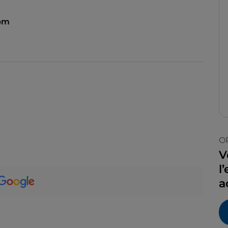
 pm
O
V
l
a