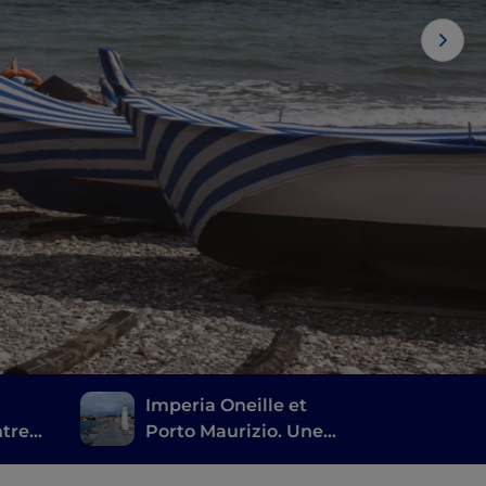
Imperia Oneille et
ntre
Porto Maurizio. Une
ville ou trois ?
Beaucoup