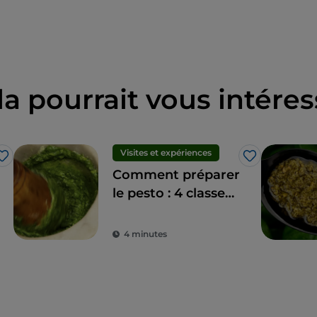
la pourrait vous intéres
Visites et expériences
J’aime
J’aime
Comment préparer
le pesto : 4 classes
de cuisine avec vue
sur la Ligurie
4 minutes