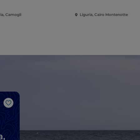
ria, Camogli
Liguria, Cairo Montenotte
J’aime
a,