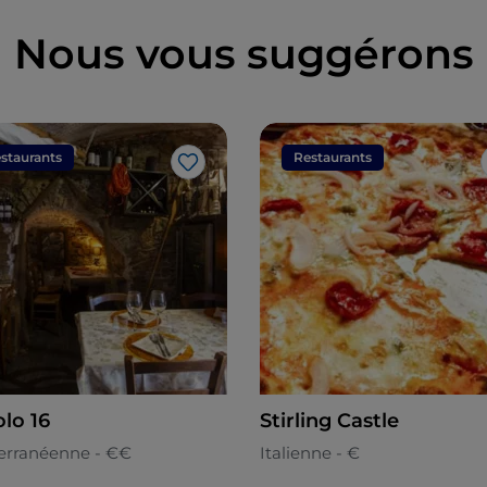
Nous vous suggérons
staurants
Restaurants
J’aime
lo 16
Stirling Castle
erranéenne - €€
Italienne - €