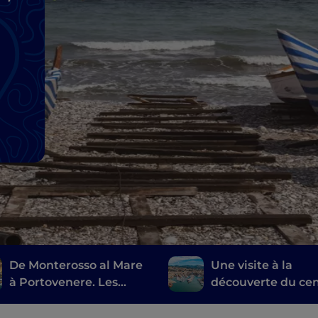
De Monterosso al Mare
Une visite à la
à Portovenere. Les
découverte du ce
Cinque Terre de
animé de Gênes
« Luca », le film coloré