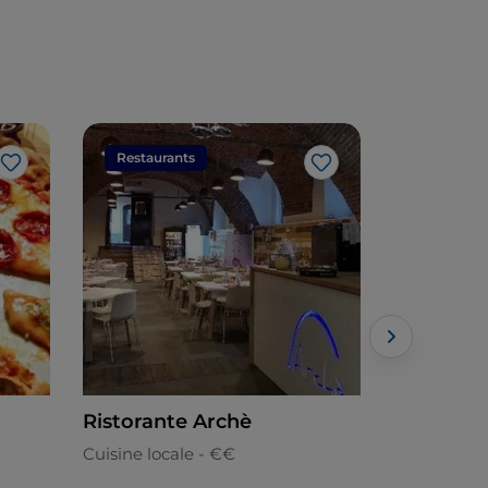
Restaurants
Restaura
J’aime
J’aime
Ristorante Archè
Antica So
Cuisine locale - €€
Italienne -