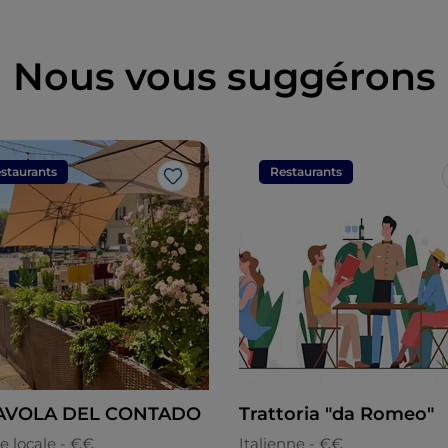
Nous vous suggérons
staurants
Restaurants
J’aime
TAVOLA DEL CONTADO
Trattoria "da Romeo"
e locale - €€
Italienne - €€