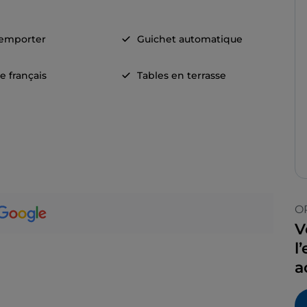
 emporter
Guichet automatique
e français
Tables en terrasse
O
V
l
a