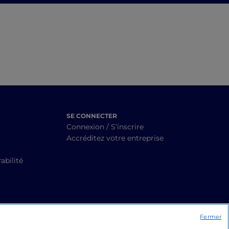
de Parme
SE CONNECTER
Connexion / S’inscrire
Accréditez votre entreprise
abilité
Fermer