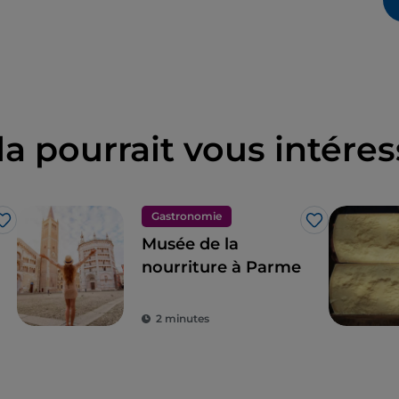
la pourrait vous intéres
Gastronomie
J’aime
J’aime
Musée de la
nourriture à Parme
2 minutes