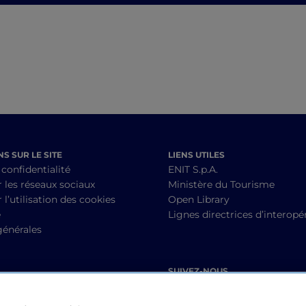
long week-end de bien-
Émilie
être et de détente
S SUR LE SITE
LIENS UTILES
 confidentialité
ENIT S.p.A.
r les réseaux sociaux
Ministère du Tourisme
 l’utilisation des cookies
Open Library
é
Lignes directrices d’interopér
générales
SUIVEZ-NOUS