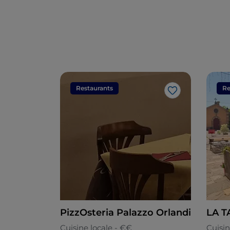
Restaurants
Re
J’aime
PizzOsteria Palazzo Orlandi
LA 
Cuisine locale - €€
Cuisin