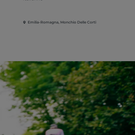
Emilia-Romagna, Monchio Delle Corti
Emilia-Rom