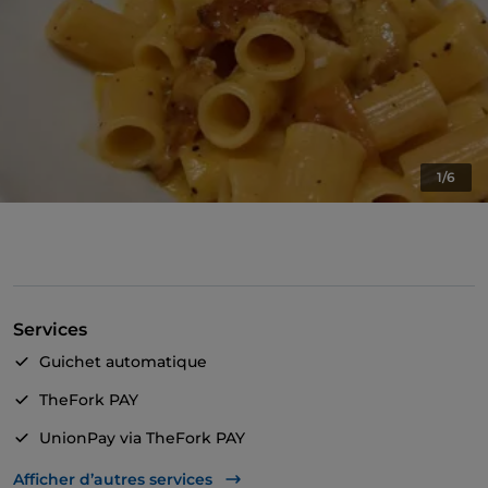
1/6
Services
Guichet automatique
TheFork PAY
UnionPay via TheFork PAY
Cocktail
Afficher d’autres services