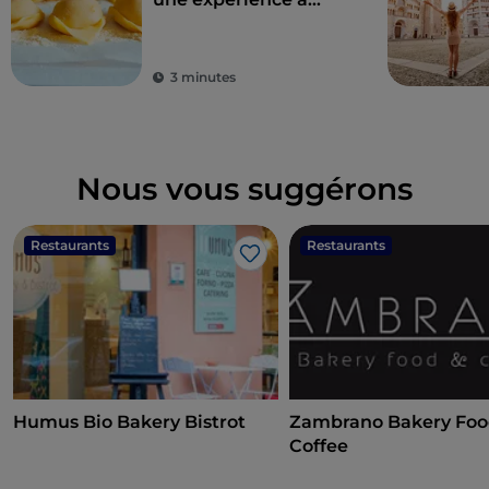
vivre au pays des
saveurs
3 minutes
Nous vous suggérons
Restaurants
Restaurants
J’aime
Humus Bio Bakery Bistrot
Zambrano Bakery Foo
Coffee