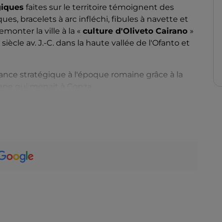
giques
faites sur le territoire témoignent des
es, bracelets à arc infléchi, fibules à navette et
monter la ville à la «
culture d'Oliveto Cairano
»
siècle av. J.-C. dans la haute vallée de l'Ofanto et
ance stratégique à l'époque romaine grâce à la
nne qui menait à Conza.
n fortifiée entre les deux principautés lombardes
a domination normande, il est devenu
un fief de la
ition de la féodalité (1806).
ns causer de dommages et a enflammé la
dévotion
1837, le choléra n'a pas fait de victimes, tandis
 quatre-vingt-dix habitants en moins de deux
torique et visitez l'
église des Santi Pietro e
remblement de terre de 1980, et l'
église San