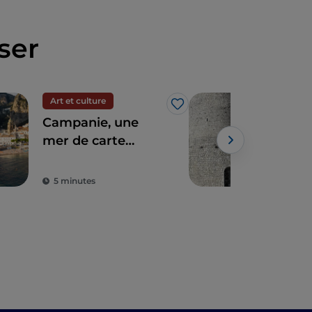
ser
Art et culture
Spir
J’aime
Campanie, une
La 
mer de carte
Via
postale et des
rich
saveurs à faire
5 minutes
2 m
tourner la tête