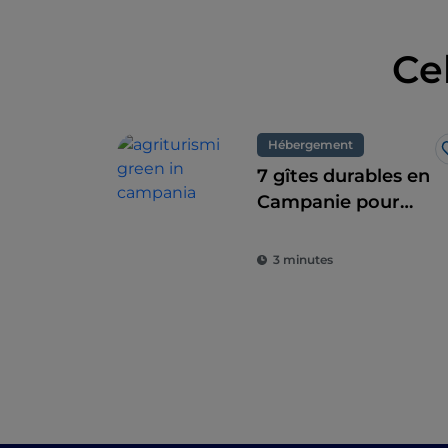
Ce
Hébergement
7 gîtes durables en
Campanie pour
une combinaison
parfaite de l'éco-
3 minutes
durabilité et du
goût