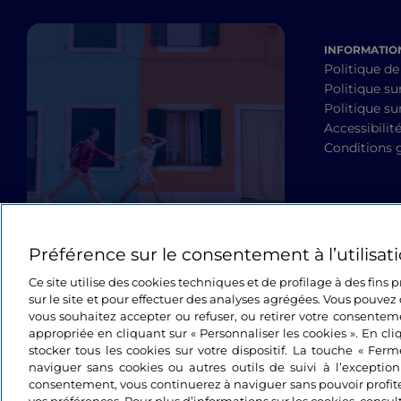
INFORMATION
Politique de
Politique su
Politique sur
Accessibilit
Conditions 
Préférence sur le consentement à l’utilisat
Ce site utilise des cookies techniques et de profilage à des fins
sur le site et pour effectuer des analyses agrégées. Vous pouvez 
vous souhaitez accepter ou refuser, ou retirer votre consente
appropriée en cliquant sur « Personnaliser les cookies ». En cli
stocker tous les cookies sur votre dispositif. La touche « Fer
naviguer sans cookies ou autres outils de suivi à l’exceptio
consentement, vous continuerez à naviguer sans pouvoir profit