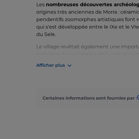
Les
nombreuses découvertes archéolo
origines très anciennes de Morra : céramiqu
pendentifs zoomorphes artistiques font re
qui s'est développée entre le IXe et le VIe 
du Sele.
Le village revêtait également une import
présence d'une branche de la voie Appie
Afficher plus
Au IXe siècle, le village était une garniso
de Salerne et de Bénévent. Passé sous l
famille Morra
qui l'a détenu jusqu'à l'abol
La
peste de 1656
a touché le village sa
Certaines informations sont fournies par :
des habitants pour San Rocco
. Même en 
que la nouvelle épidémie, en 1854, a tué
mois.
Promenez-vous dans les rues du centre his
Paolo
(XIe siècle), reconstruite après le t