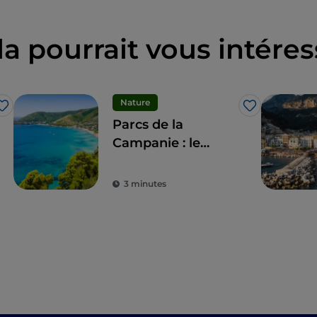
la pourrait vous intéres
Nature
J’aime
J’aime
Parcs de la
Campanie : le
tourisme durable
dans les zones
3 minutes
protégées de la
région