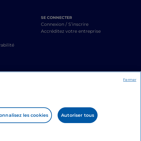
SE CONNECTER
Connexion / S’inscrire
Accréditez votre entreprise
abilité
Fermer
onnalisez les cookies
Autoriser tous