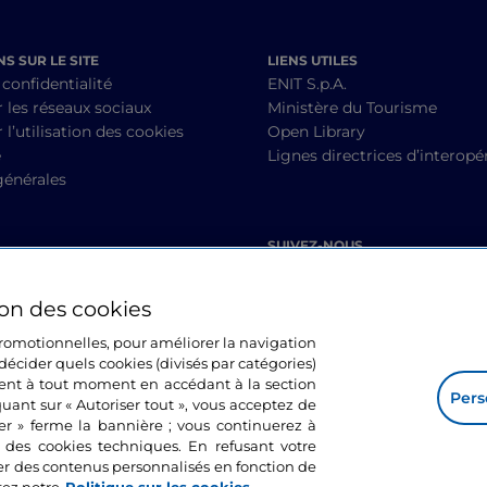
S SUR LE SITE
LIENS UTILES
 confidentialité
ENIT S.p.A.
r les réseaux sociaux
Ministère du Tourisme
 l’utilisation des cookies
Open Library
é
Lignes directrices d’interopér
générales
SUIVEZ-NOUS
ion des cookies
 promotionnelles, pour améliorer la navigation
décider quels cookies (divisés par catégories)
ment à tout moment en accédant à la section
Pers
quant sur « Autoriser tout », vous acceptez de
mer » ferme la bannière ; vous continuerez à
n des cookies techniques. En refusant votre
er des contenus personnalisés en fonction de