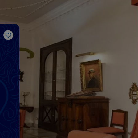
J’aime
s