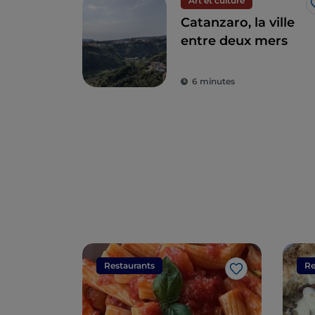
Art et culture
Catanzaro, la ville
entre deux mers
6 minutes
Restaurants
Re
J’aime