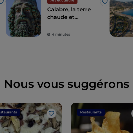
Art et culture
J’aime
J’aime
Calabre, la terre
chaude et
charmante des
bronzes de Riace
4 minutes
Nous vous suggérons
staurants
Restaurants
J’aime