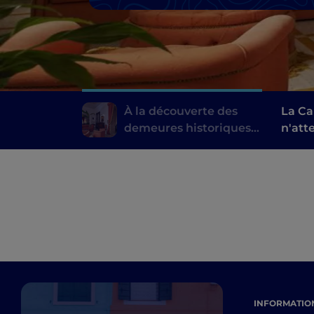
À la découverte des
La Ca
demeures historiques
n'atte
de Calabre
rende
la bo
INFORMATION