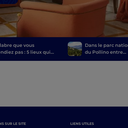
labre que vous
Dans le parc natio
ndiez pas : 5 lieux qui
du Pollino entre
nt moderne la pointe de
histoire, lieux
tte
mystiques et villa
perchés
S SUR LE SITE
LIENS UTILES