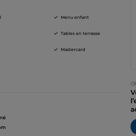
l
Menu enfant
Tables en terrasse
Mastercard
O
V
l
a
mé
pm