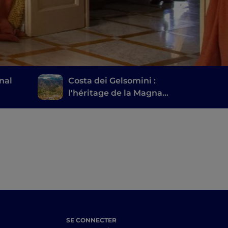
nal
Costa dei Gelsomini :
l'héritage de la Magna
Grecia, les villages
ges
suspendus sur
l'Aspromonte et les
plages de la mer
Ionienne
SE CONNECTER