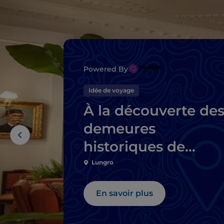
Powered By
Idée de voyage
À la découverte de
demeures
historiques de
Calabre
Lungro
En savoir plus