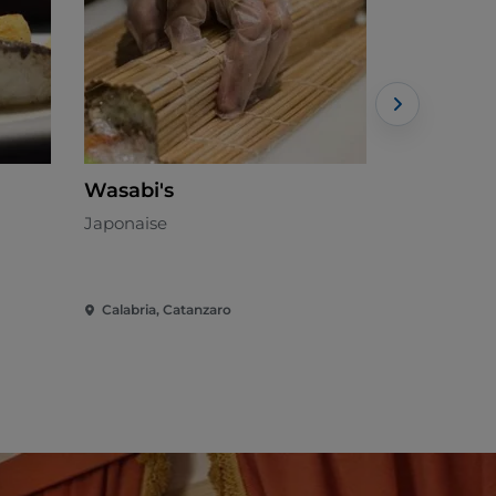
Wasabi's
KALAVRI
Japonaise
Pizzeria
Calabria, Catanzaro
Calabria, C