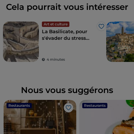
Cela pourrait vous intéresser
Art et culture
J’aime
La Basilicate, pour
s'évader du stress
quotidien et
redécouvrir la beauté
4 minutes
Nous vous suggérons
Restaurants
Restaurants
J’aime