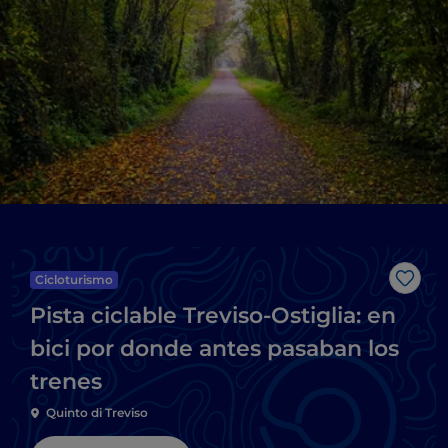
Cicloturismo
Me g
Pista ciclable Treviso-Ostiglia: en
bici por donde antes pasaban los
trenes
Quinto di Treviso