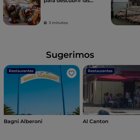
para descubrir las
Castañas del
Monfenera I. G. P., las
más sabrosas
3 minutos
Sugerimos
Restaurantes
Restaurantes
Me gusta
Bagni Alberoni
Al Canton