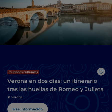
Ciudades culturales
Me g
Verona en dos días: un itinerario
tras las huellas de Romeo y Julieta
Verona
Más información