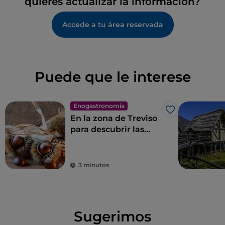
quieres actualizar la información?
Accede a tu área reservada
Puede que le interese
Enogastronomía
Me gusta
En la zona de Treviso
para descubrir las
Castañas del
Monfenera I. G. P., las
más sabrosas
3 minutos
Sugerimos