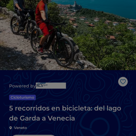
Me g
Powered by
Cicloturismo
5 recorridos en bicicleta: del lago
de Garda a Venecia
Veneto