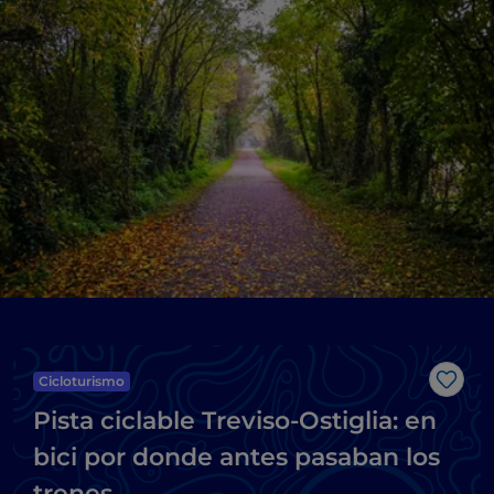
Cicloturismo
Me g
Pista ciclable Treviso-Ostiglia: en
bici por donde antes pasaban los
trenes