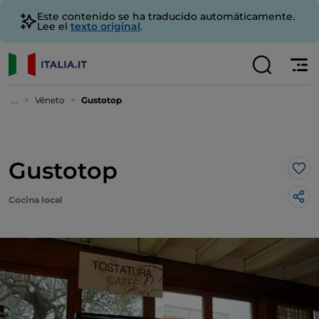
Este contenido se ha traducido automáticamente.
Lee el
texto original
.
...
Véneto
Gustotop
Gustotop
Me 
Cocina local