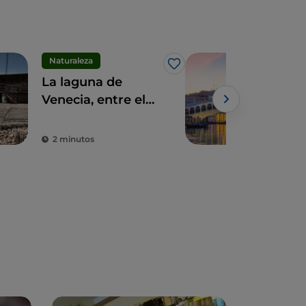
Naturaleza
Arte
Me gusta
La laguna de
Ven
Venecia, entre el
al a
turismo
una
ornitológico y el
mil
2 minutos
4 m
pesquero