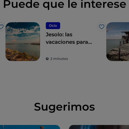
Puede que le interese
Ocio
Me gusta
Me gusta
Jesolo: las
vacaciones para
todos donde
siempre
2 minutos
encontrarás fiesta
Sugerimos