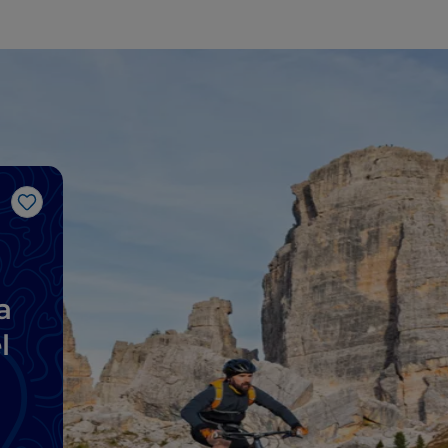
Me gusta
a
l