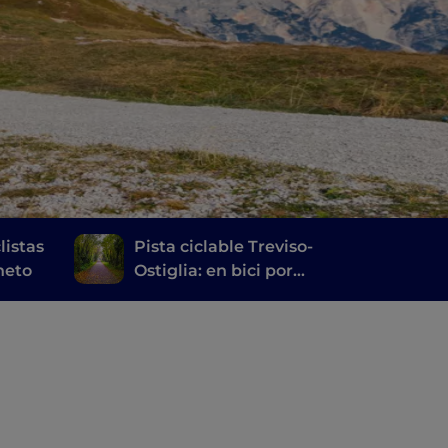
listas
Pista ciclable Treviso-
éneto
Ostiglia: en bici por
donde antes pasaban
los trenes