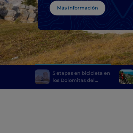
Más información
5 etapas en bicicleta en
los Dolomitas del
Véneto