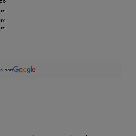
ado
 am
 pm
 am
a por: