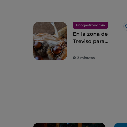
Enogastronomía
En la zona de
Treviso para
descubrir las
Castañas del
3 minutos
Monfenera I. G. P.,
las más sabrosas