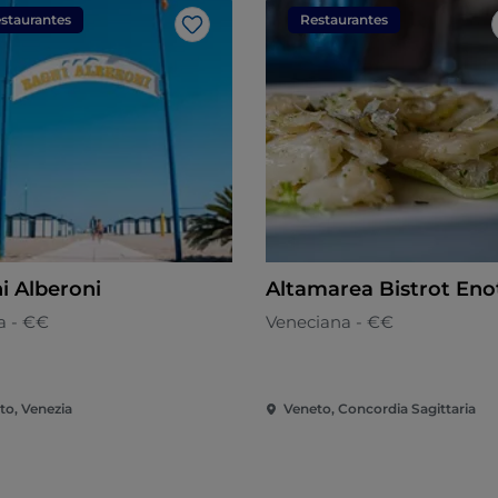
staurantes
Restaurantes
Me gusta
i Alberoni
Altamarea Bistrot Eno
a - €€
Veneciana - €€
to, Venezia
Veneto, Concordia Sagittaria