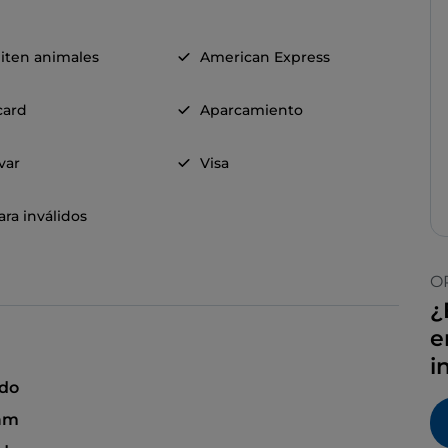
iten animales
American Express
card
Aparcamiento
evar
Visa
ra inválidos
O
¿
e
i
ado
 am