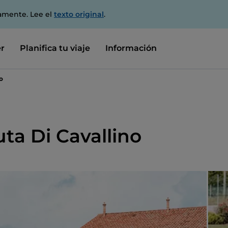
amente. Lee el
texto original
.
r
Planifica tu viaje
Información
o
uta Di Cavallino