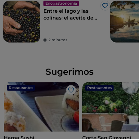
Enogastronomía
Me gusta
Entre el lago y las
colinas: el aceite de
oliva virgen extra D. O.
P. de Garda
2 minutos
Sugerimos
Restaurantes
Restaurantes
Me gusta
Hama Sushi
Corte San Giovanni