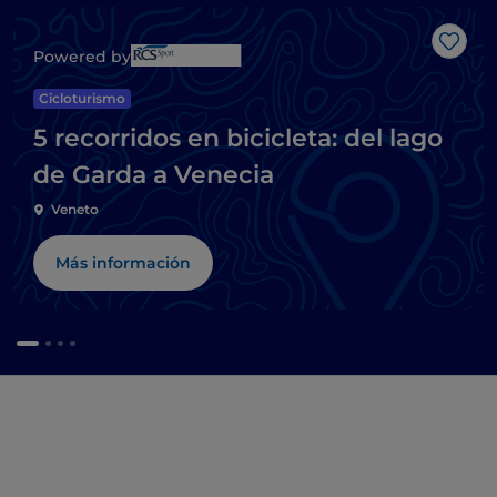
Me g
Powered by
Cicloturismo
5 recorridos en bicicleta: del lago
de Garda a Venecia
Veneto
Más información