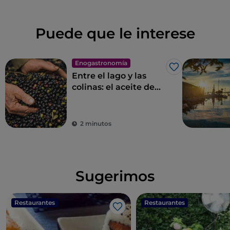
Puede que le interese
Enogastronomía
Me gusta
Entre el lago y las
colinas: el aceite de
oliva virgen extra D. O.
P. de Garda
2 minutos
Sugerimos
Restaurantes
Restaurantes
Me gusta