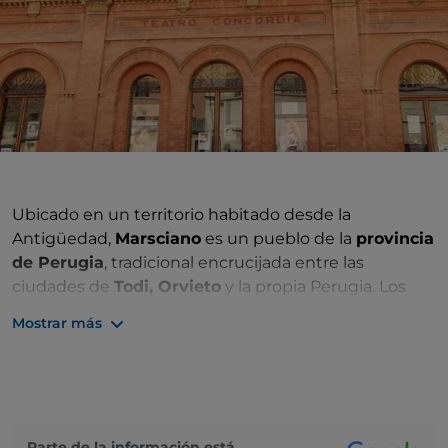
Ubicado en un territorio habitado desde la
Antigüedad,
Marsciano
es un pueblo de la
provincia
de Perugia
, tradicional encrucijada entre las
ciudades de
Todi, Orvieto
y la propia Perugia. Los
restos etruscos, romanos y longobardos cuentan la
Mostrar más
larga historia de esta localidad
.
En el siglo XII pasó a ser feudo de los condes
Bulgarelli, familia de origen longobardo, para pasar
luego a estar bajo el dominio de Perugia y, en 1540,
de los Estados Pontificios hasta la Unificación de
Parte de la información está