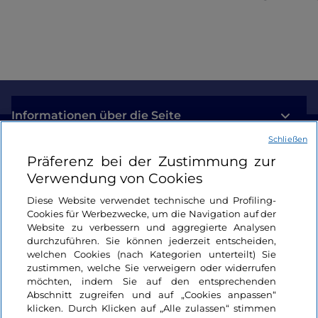
Informationen über die Seite
Schließen
Nützliche Links
Präferenz bei der Zustimmung zur
Verwendung von Cookies
Login
Diese Website verwendet technische und Profiling-
Cookies für Werbezwecke, um die Navigation auf der
Bleiben wir in Kontakt
Website zu verbessern und aggregierte Analysen
durchzuführen. Sie können jederzeit entscheiden,
welchen Cookies (nach Kategorien unterteilt) Sie
zustimmen, welche Sie verweigern oder widerrufen
möchten, indem Sie auf den entsprechenden
Abschnitt zugreifen und auf „Cookies anpassen“
klicken. Durch Klicken auf „Alle zulassen“ stimmen