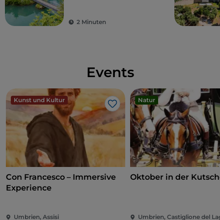
Wasserfällen
2 Minuten
Events
Kunst und Kultur
Natur
Like
Con Francesco – Immersive
Oktober in der Kutsc
Experience
Umbrien, Assisi
Umbrien, Castiglione del L