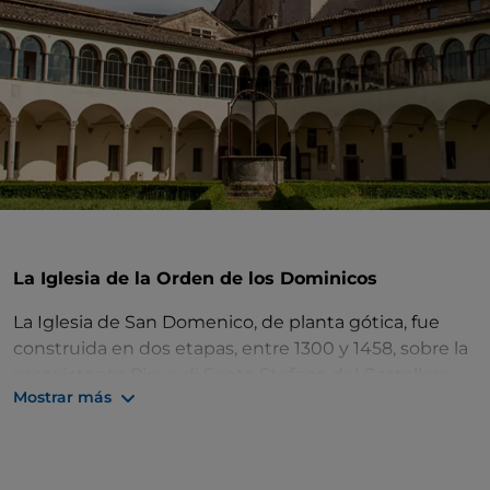
La Iglesia de la Orden de los Dominicos
La Iglesia de San Domenico, de planta gótica, fue
construida en dos etapas, entre 1300 y 1458, sobre la
preexistente Pieve di Santo Stefano del Castellare,
Mostrar más
del siglo V, por los frailes dominicos asentados en
Perugia desde 1230. Con el tiempo, la Orden asumió
un papel importante tanto en la vida religiosa como
en la política, por lo que seiniciaron los trabajos de