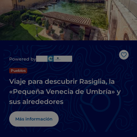
Me g
Powered by
Pueblos
Viaje para descubrir Rasiglia, la
«Pequeña Venecia de Umbría» y
sus alrededores
Más información