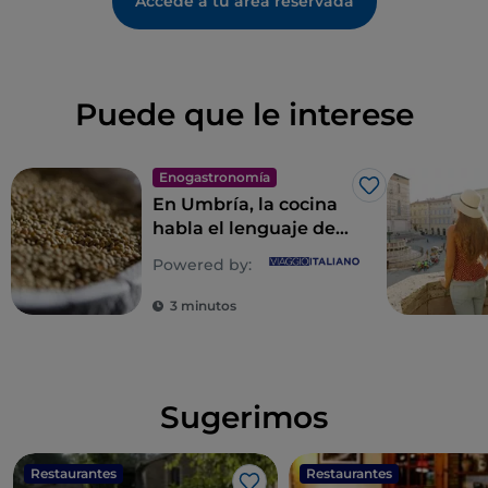
Accede a tu área reservada
Puede que le interese
Enogastronomía
Me gusta
En Umbría, la cocina
habla el lenguaje de
la naturaleza
Powered by:
3 minutos
Sugerimos
Restaurantes
Restaurantes