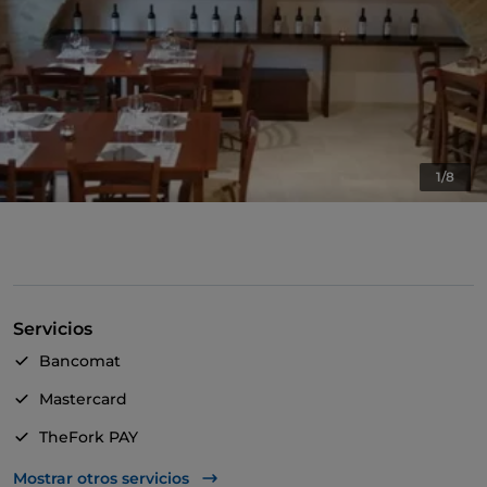
1/8
Servicios
Bancomat
Mastercard
TheFork PAY
UnionPay via TheFork PAY
Mostrar otros servicios