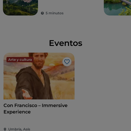
Umbría, el corazón
verde de Italia
5 minutos
Eventos
Arte y cultura
Me gusta
Con Francisco – Immersive
Experience
Umbría, Asís