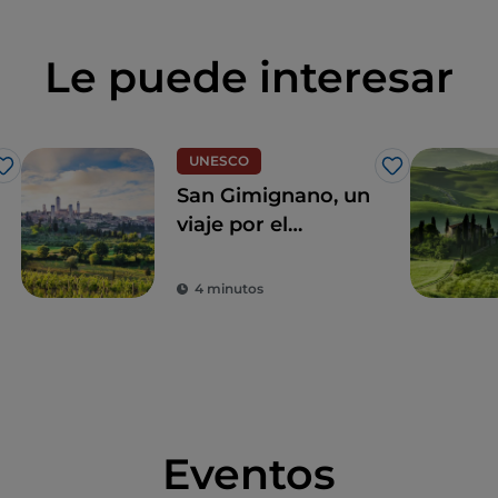
Le puede interesar
UNESCO
Me gusta
Me gusta
San Gimignano, un
viaje por el
encanto de la Edad
Media y la magia
4 minutos
de la naturaleza
Eventos