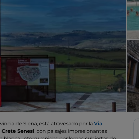
ovincia de Siena, está atravesado por la
Via
s
Crete Senesi
, con paisajes impresionantes
la blanca, interrumpidas por lomas cubiertas de