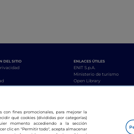
 DEL SITIO
ENLACES ÚTILES
privacidad
ENIT S.p.A.
Ministerio de turismo
ad
Open Library
condiciones
Interoperability guidelines
les con fines promocionales, para mejorar la
ESTAMOS EN CONTACTO
ecidir qué cookies (divididas por categorías)
lquier momento accediendo a la sección
Pe
cer clic en "Permitir todo", acepta almacenar