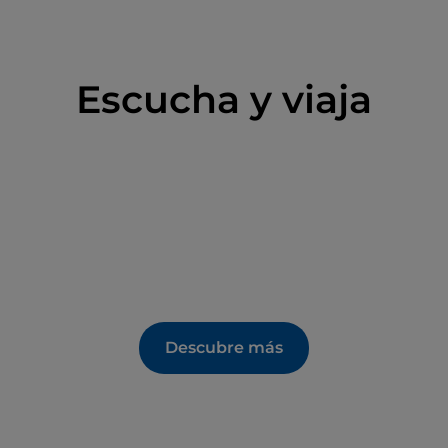
mientos de barro, los visitantes pueden optar por
 con la exploración de un territorio que es un
Escucha y viaja
presentado un recurso económico primario, así
ural y encuentro, desde los actuales balnearios
 el complejo arqueológico de Campomuri.
irse en una dimensión de bienestar natural,
nantes de la
Toscana
, donde historia, naturaleza y
periencia auténtica y
revitalizante
.
Descubre más