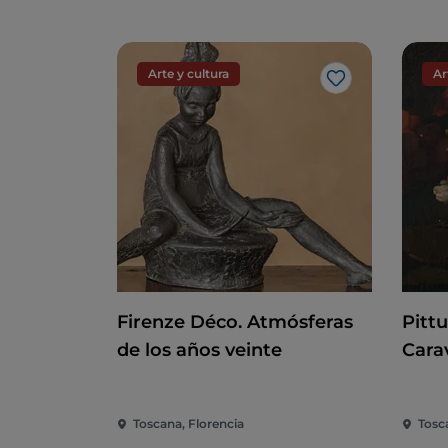
Arte y cultura
Ar
Me gusta
Firenze Déco. Atmósferas
Pitt
de los años veinte
Cara
Toscana, Florencia
Tosc