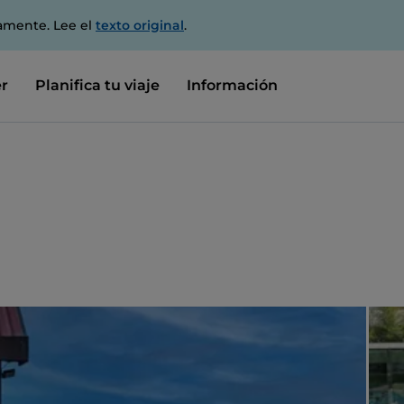
amente. Lee el
texto original
.
r
Planifica tu viaje
Información