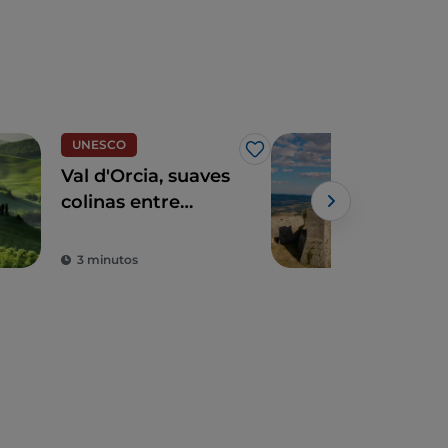
UNESCO
Arte
Me gusta
Val d'Orcia, suaves
Fort
colinas entre
hist
viñedos y pueblos
d’Or
Powe
medievales
entr
3 minutos
4 m
cast