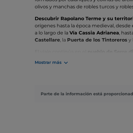
olivos y manchas de robles turcos y robles
Descubrir Rapolano Terme y su territor
orígenes hasta la época medieval, desd
a lo largo de la
Vía Cassia Adrianea
, hast
Castellare
, la
Puerta de los Tintoreros
y 
El viaje continúa en el
pueblo de Serre d
un recurso que desde la antigüedad ha co
Mostrar más
zona, sino también a su estructura social, 
Aquí se encuentra también el
Museo de l
historia de la tradición local del aceite d
economía de la zona, y que se asoma a l
Parte de la información está proporcionad
visitantes una experiencia única que combi
El hilo azul que une las dos aldeas es, co
desde la época etrusca y rica en propied
donde incluso
Giuseppe Garibaldi
encont