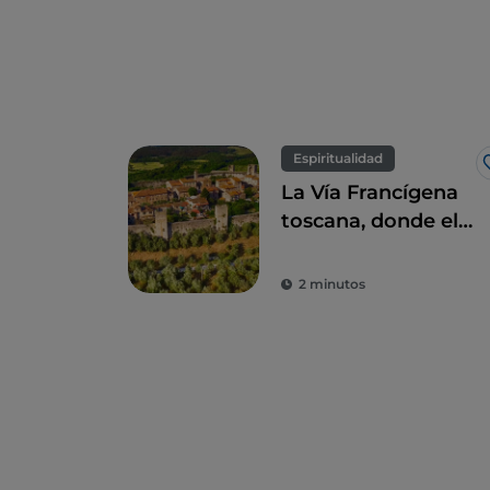
Espiritualidad
La Vía Francígena
toscana, donde el
tiempo parece
haberse detenido
2 minutos