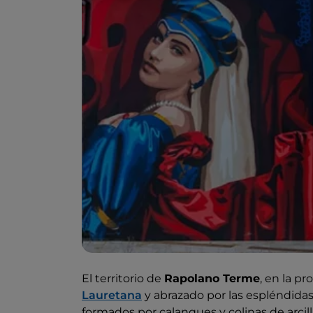
El territorio de
Rapolano Terme
, en la pr
Lauretana
y abrazado por las espléndida
formados por calanques y colinas de arcil