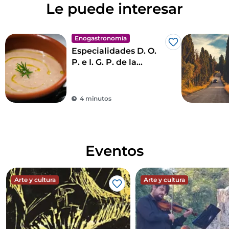
Le puede interesar
Enogastronomía
Me gusta
Especialidades D. O.
P. e I. G. P. de la
Toscana
4 minutos
Eventos
Arte y cultura
Arte y cultura
Me gusta