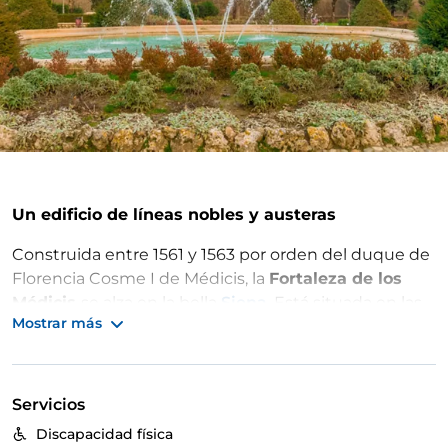
Un edificio de líneas nobles y austeras
Construida entre 1561 y 1563 por orden del duque de
Florencia Cosme I de Médicis, la
Fortaleza de los
Médicis
se alza en la bella
Siena
. Está situada en las
Mostrar más
inmediaciones del barrio de San Próspero, cerca del
centro histórico de la ciudad. También conocida
como
Fuerte de Santa Bárbara
, la estructura narra
los acontecimientos militares que caracterizaron a la
Servicios
ciudad en el siglo XVI.
Discapacidad física