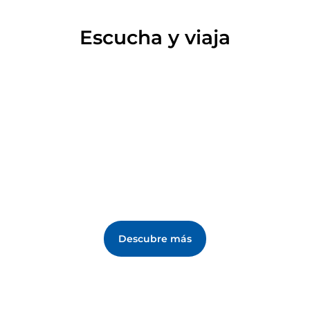
estructura con los jardines de Lizza y la pintoresca
fuente de San Próspero.
Escucha y viaja
Descubre más