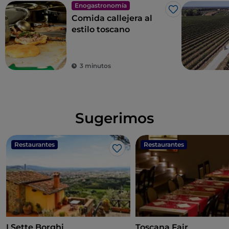
Enogastronomía
Me gusta
Comida callejera al
estilo toscano
3 minutos
Sugerimos
Restaurantes
Restaurantes
Me gusta
I Sette Borghi
Toscana Fair