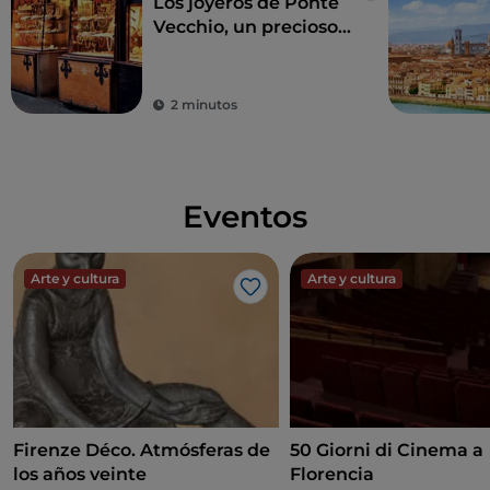
Los joyeros de Ponte
Vecchio, un precioso
tesoro en el corazón
de Florencia
2 minutos
Eventos
Arte y cultura
Arte y cultura
Me gusta
Firenze Déco. Atmósferas de
50 Giorni di Cinema a
los años veinte
Florencia