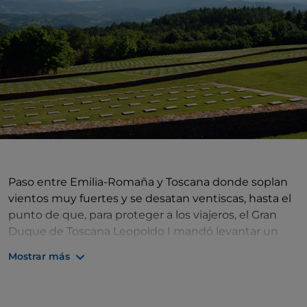
Paso entre Emilia-Romaña y Toscana donde soplan
vientos muy fuertes y se desatan ventiscas, hasta el
punto de que, para proteger a los viajeros, el Gran
Duque de Toscana Leopoldo I mandó levantar un
gran muro que aún hoy existe. No obstante, el
Mostrar más
«
Passo della Futa
» también es el lugar en el que los
alemanes, en 1944, construyeron fortalezas con
torretas con cañones, puestos de artillería, refugios,