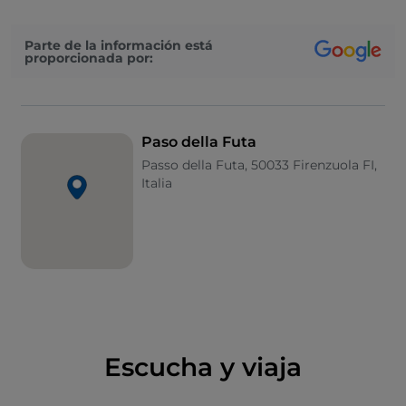
miradores, un foso antitanques y campos de minas.
Además, es el lugar donde los propios alemanes
Parte de la información está
encontraron sepultura: aquí está
el más grande de
proporcionada por:
los doce cementerios militares alemanes en Italia
,
donde se han enterrado unos 33 000 cuerpos.
Paso della Futa
Passo della Futa, 50033 Firenzuola FI,
Italia
Escucha y viaja