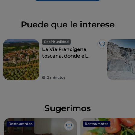
Puede que le interese
Espiritualidad
Me gusta
La Vía Francígena
toscana, donde el
tiempo parece
haberse detenido
2 minutos
Sugerimos
Restaurantes
Restaurantes
Me gusta