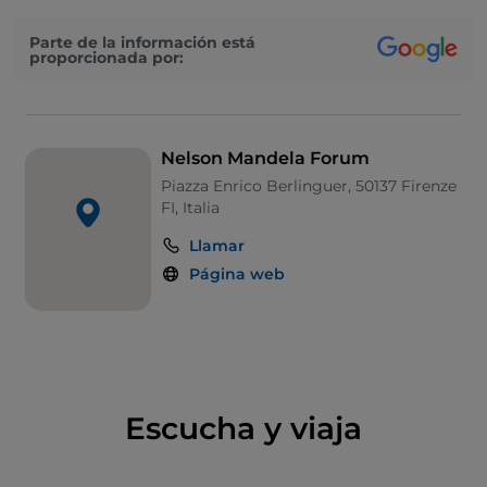
inaugurado el 17 de noviembre de 2010. Los
Parte de la información está
principales patrocinadores del Foro Nelson Mandela
proporcionada por:
son la
Fondazione Cassa Di Risparmio di Firenze
y
Unicoop Firenze
. El nombre de Nelson Mandela, que
data de 2004, pretende ser un símbolo de
encuentro y de una comunidad abierta, global y
Nelson Mandela Forum
multicultural.
Piazza Enrico Berlinguer, 50137 Firenze
FI, Italia
Llamar
Página web
Escucha y viaja