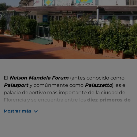
El
Nelson Mandela
Forum
(antes conocido como
Palasport
y comúnmente como
Palazzetto
), es el
palacio deportivo más importante de la ciudad de
Florencia y se encuentra entre los
diez primeros de
Italia
por capacidad. Acoge acontecimientos
Mostrar más
deportivos, conciertos, congresos políticos,
exposiciones, espectáculos y festivales de cine. La
entrada al Foro Mandela presenta un gran mural de
la pintora sudafricana Ndebele Esther Mahalangu,