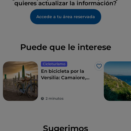
quieres actualizar la información?
Accede a tu área reservada
Puede que le interese
Cicloturismo
Me gusta
En bicicleta por la
Versilia: Camaiore,
Pietrasanta, Forte dei
Marmi y alrededores
2 minutos
Sugerimos