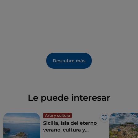
conmemorar su destrucción por el terremoto.
Los golosos se verán tentados por un recorrido
gastronómico típico del Valle de Belice, desde la
cassatella
, relleno de requesón, chocolate, piel de
naranja y canela, a los
nucatoli
, pasteles navideños
de masa quebrada, rellenos de almendras y miel.
Descubre más
Le puede interesar
Arte y cultura
Me gusta
Sicilia, isla del eterno
verano, cultura y
arqueología