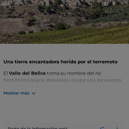
Una tierra encantadora herida por el terremoto
El
Valle del Belice
toma su nombre del río
homónimo que lo atraviesa y ocupa una zona entre
las provincias de Palermo, Trapani y Agrigento.
Mostrar más
Alberga uno de los mayores yacimientos
arqueológicos de Europa, el
Parque Arqueológico
de Selinunte
, expresión directa de la Grecia clásica y
del estilo dórico. También en las cercanías se
encuentra la
Cueva de Cusa
, una mina de piedra
caliza que fue fundamental para la construcción de
Parte de la información está