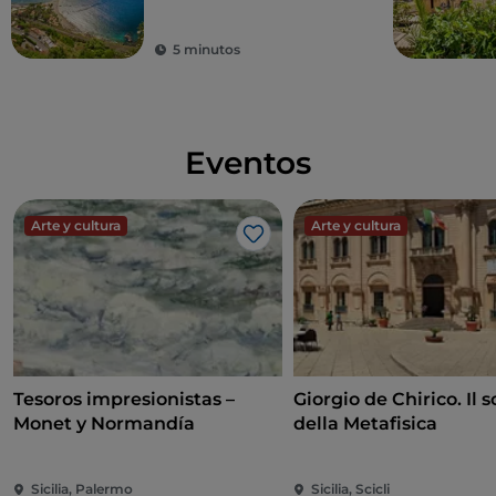
5 minutos
Eventos
Arte y cultura
Arte y cultura
Me gusta
Tesoros impresionistas –
Giorgio de Chirico. Il s
Monet y Normandía
della Metafisica
Sicilia, Palermo
Sicilia, Scicli