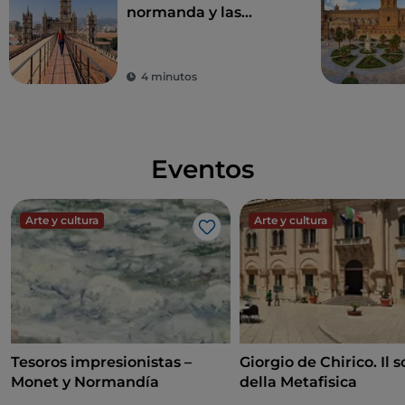
normanda y las
catedrales de Cefalú y
Monreale
4 minutos
Eventos
Arte y cultura
Arte y cultura
Me gusta
Tesoros impresionistas –
Giorgio de Chirico. Il s
Monet y Normandía
della Metafisica