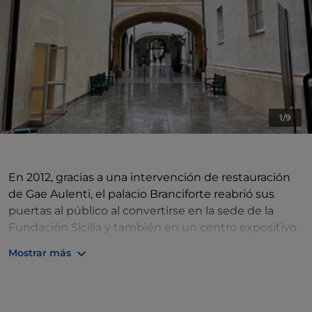
1/9
En 2012, gracias a una intervención de restauración
de Gae Aulenti, el palacio Branciforte reabrió sus
puertas al público al convertirse en la sede de la
Fundación Sicilia y también en un centro expositivo
para las colecciones históricas y artísticas de esta
Mostrar más
institución. Construido en el siglo XVI, este palacio
alberga en la planta baja colecciones arqueológicas y
de mayólicas, mientras que en la primera planta se
pueden admirar colecciones de filatelia y