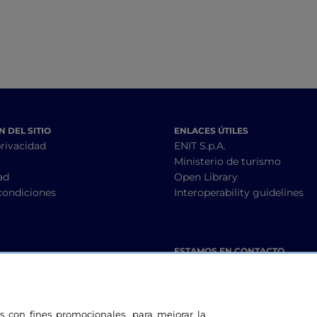
 DEL SITIO
ENLACES ÚTILES
privacidad
ENIT S.p.A.
Ministerio de turismo
ad
Open Library
condiciones
Interoperability guidelines
ESTAMOS EN CONTACTO
les con fines promocionales, para mejorar la