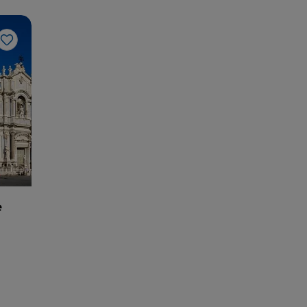
Me gusta
e