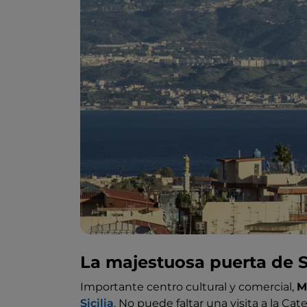
La majestuosa puerta de Si
Importante centro cultural y comercial,
M
Sicilia
. No puede faltar una visita a la C