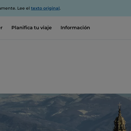
amente. Lee el
texto original
.
r
Planifica tu viaje
Información