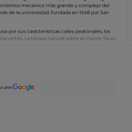
astronómico mecánico más grande y complejo del
e de la universidad, fundada en 1548 por San
osa por sus características calles peatonales, los
ionantes. La terraza natural sobre el monte Tauro,
e una vista única del Mediterráneo. El pueblo
ro más grande de la región. Regálate unas horas de
 un pintoresco islote que se ha convertido en el
 una visita a los pueblos de
Novara di Sicilia,
 por el estanque de Venus, un paraíso para los
a por:
se puede llegar fácilmente a
Lipari, Vulcano o
uraleza sumergiéndote en las gélidas aguas de las
ar entre las paredes de lava, pero también
en el parque geológico que rodea las gargantas.