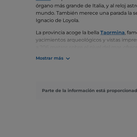
órgano más grande de Italia, y al reloj 
mundo. También merece una parada la sed
Ignacio de Loyola.
La provincia acoge la bella
Taormina
, fam
yacimientos arqueológicos y vistas impres
a 206 metros sobre el nivel del mar, ofrec
alberga el Teatro Griego, el segundo teat
Mostrar más
relax en la playa con vistas a Isola Bella,
símbolo mismo de Taormina.
Si te encuentras en la zona, no te pierdas
Tindari y Milazzo
. Esta última es famosa
Parte de la información está proporcionad
enamorados del snorkeling, desde donde 
Stromboli
.
Descubre el encanto y la fuerza de la nat
gargantas de Alcántara
. Se puede camin
practicar rafting, escalada y senderismo 