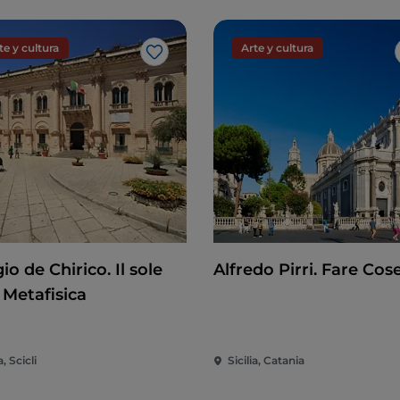
te y cultura
Arte y cultura
Me gusta
io de Chirico. Il sole
Alfredo Pirri. Fare Cos
 Metafisica
a, Scicli
Sicilia, Catania