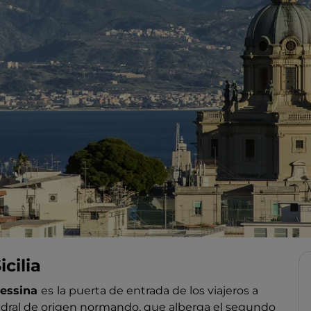
cilia
essina
es
la puerta de entrada de los viajeros a
atedral de origen normando, que alberga el segundo