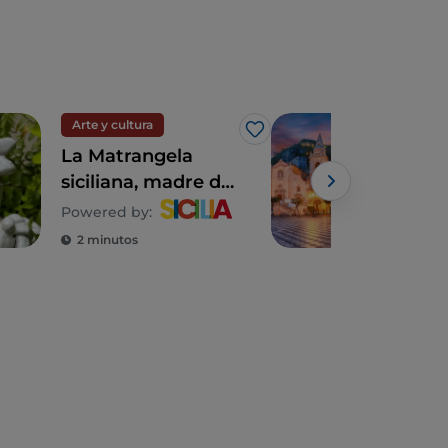
Arte y cultura
Pue
Me gusta
La Matrangela
Tao
siciliana, madre de
terr
los ángeles y
sob
Powered by:
símbolo doméstico
2 minutos
5 m