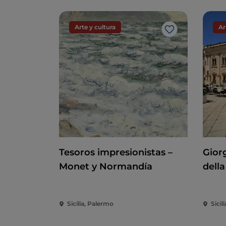
Arte y cultura
Ar
Me gusta
Tesoros impresionistas –
Giorg
Monet y Normandía
della
Sicilia, Palermo
Sicili