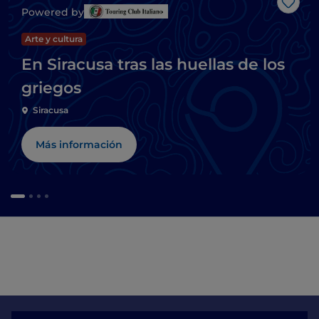
Me g
Powered by
Arte y cultura
En Siracusa tras las huellas de los
griegos
Siracusa
Más información