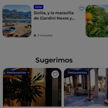
Ocio
Me gusta
Sicilia, y la maravilla
de Giardini Naxos y
Taormina
3 minutos
Sugerimos
Restaurantes
Restaurantes
Me gusta