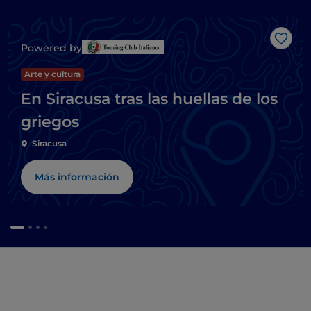
Me g
Powered by
Arte y cultura
En Siracusa tras las huellas de los
griegos
Siracusa
Más información