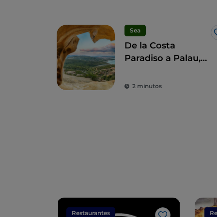
Sea
De la Costa
Paradiso a Palau,
entre playas y
cultura
2 minutos
Restaurantes
Re