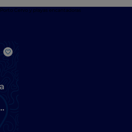
Me gusta
la
to