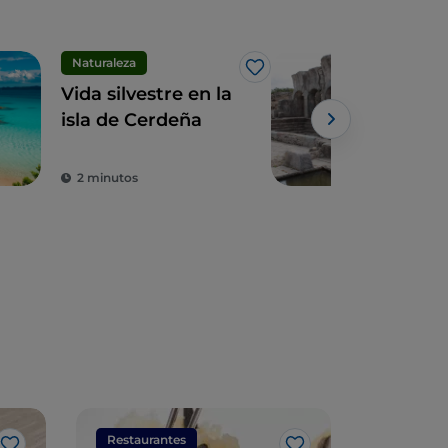
Naturaleza
Siti
Me gusta
Vida silvestre en la
La 
isla de Cerdeña
ant
ent
anfi
2 minutos
4 m
col
Restaurantes
Restaura