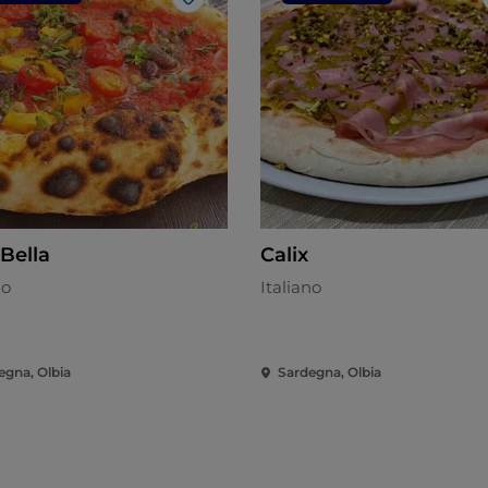
Me gusta
Bella
Calix
no
Italiano
egna, Olbia
Sardegna, Olbia