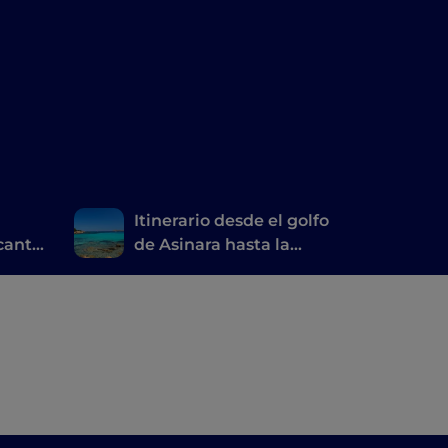
Itinerario desde el golfo
ncanto
de Asinara hasta la
ra
Costa Esmeralda®