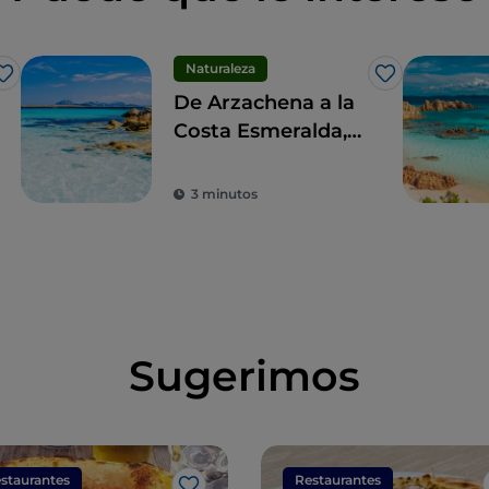
Naturaleza
Me gusta
Me gusta
De Arzachena a la
Costa Esmeralda,
entre el lujo y la
mundanidad
3 minutos
Sugerimos
staurantes
Restaurantes