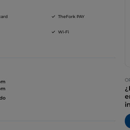
card
TheFork PAY
Wi-Fi
O
 pm
¿
 pm
e
ado
i