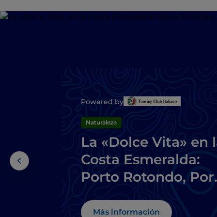
Powered by
Naturaleza
La «Dolce Vita» en 
Costa Esmeralda:
Porto Rotondo, Por
Cervo y playas
encantadoras
Más información