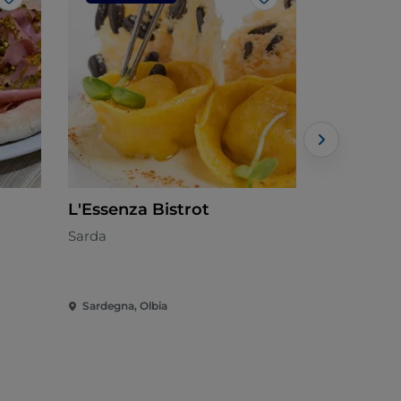
Me gusta
Me gusta
L'Essenza Bistrot
Fresco 
Sarda
Mediterrán
Sardegna, Olbia
Sardegna, O