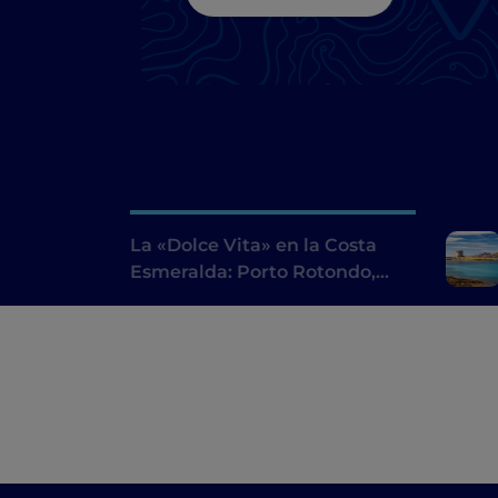
La «Dolce Vita» en la Costa
Esmeralda: Porto Rotondo,
Porto Cervo y playas
encantadoras