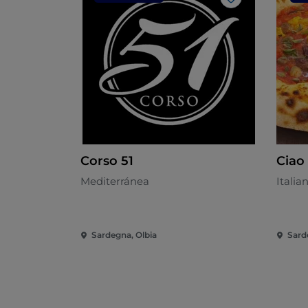
Me gusta
Corso 51
Ciao 
Mediterránea
Italia
Sardegna, Olbia
Sard