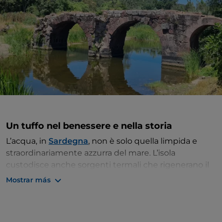
Un tuffo nel benessere e nella storia
L’acqua, in
Sardegna
, non è solo quella limpida e
straordinariamente azzurra del mare. L’isola
custodisce anche sorgenti termali che rigenerano il
corpo e lo spirito. A
Fordongianus
, nella valle del
Mostrar más
fiume Tirso, potete unire il potere rinvigorente
dell’acqua che sgorga a 54°, ricca di proprietà
organolettiche uniche, al fascino della storia e della