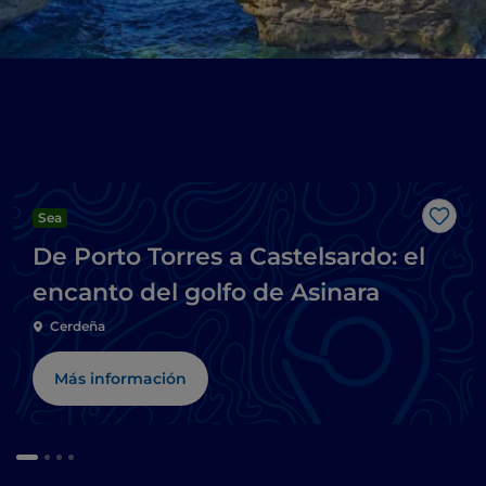
Sea
Me g
De Porto Torres a Castelsardo: el
encanto del golfo de Asinara
Cerdeña
Más información