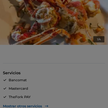
1/4
Servicios
Bancomat
Mastercard
TheFork PAY
UnionPay via TheFork PAY
Mostrar otros servicios