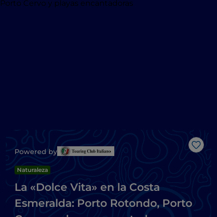
Me g
Powered by
Naturaleza
La «Dolce Vita» en la Costa
Esmeralda: Porto Rotondo, Porto