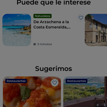
Puede que le interese
Naturaleza
Me gusta
De Arzachena a la
Costa Esmeralda,
entre el lujo y la
mundanidad
3 minutos
Sugerimos
Restaurantes
Restaurantes
Me gusta