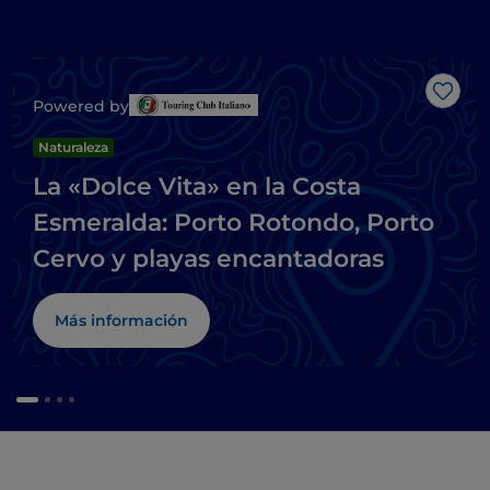
Me g
Powered by
Naturaleza
La «Dolce Vita» en la Costa
Esmeralda: Porto Rotondo, Porto
Cervo y playas encantadoras
Más información