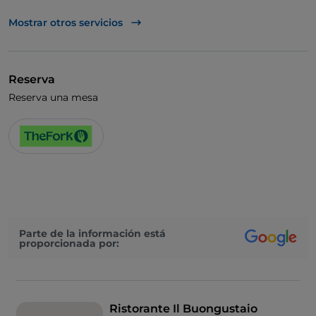
UnionPay via TheFork PAY
Mostrar otros servicios
Visa
Acceso para inválidos
Reserva
Baño para inválidos
Reserva una mesa
Wi-Fi
Parte de la información está
proporcionada por:
Ristorante Il Buongustaio