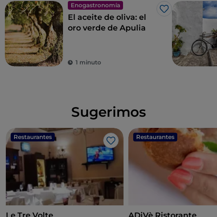
Enogastronomía
Me gusta
El aceite de oliva: el
oro verde de Apulia
1 minuto
Sugerimos
Restaurantes
Restaurantes
Me gusta
Le Tre Volte
ADiVè Ristorante