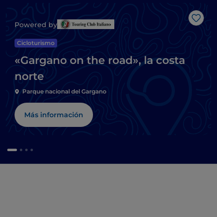
Me g
Powered by
Cicloturismo
«Gargano on the road», la costa
norte
Parque nacional del Gargano
Más información