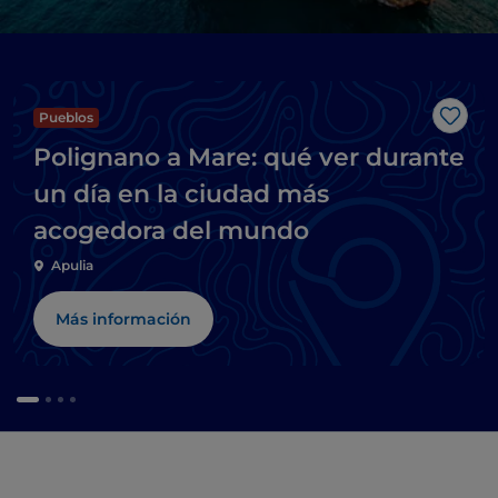
Pueblos
Me g
Polignano a Mare: qué ver durante
un día en la ciudad más
acogedora del mundo
Apulia
Más información