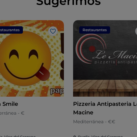
Sugerimos
staurantes
Restaurantes
Me gusta
a Smile
Pizzeria Antipasteria L
Macine
erránea - €
Mediterránea - €€
ia, Vico del Gargano
Puglia, Vico del Gargano