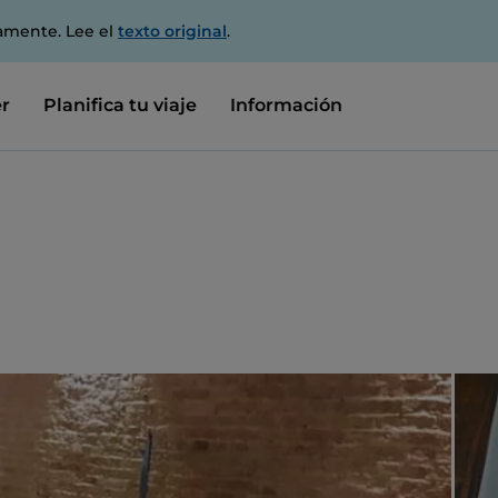
amente. Lee el
texto original
.
r
Planifica tu viaje
Información