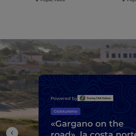
Powered by
Cicloturismo
«Gargano on the
road», la costa nort