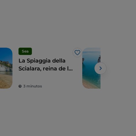
Sea
Sea
Me gusta
La Spiaggia della
El 
Scialara, reina de la
cris
costa de Gargano
dell
Gar
3 minutos
3 m