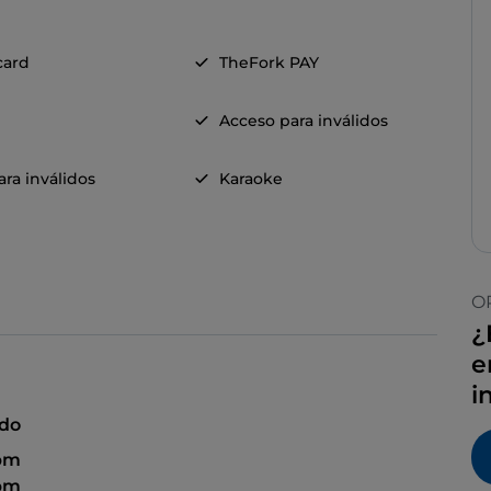
card
TheFork PAY
Acceso para inválidos
ra inválidos
Karaoke
O
¿
e
i
ado
 pm
 pm