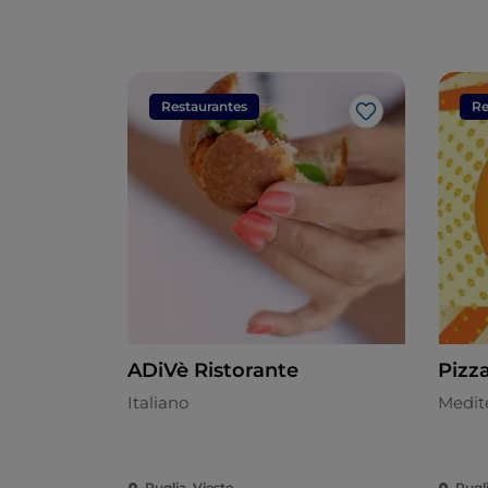
Restaurantes
Re
Me gusta
ADiVè Ristorante
Pizz
Italiano
Medit
Puglia, Vieste
Pugl