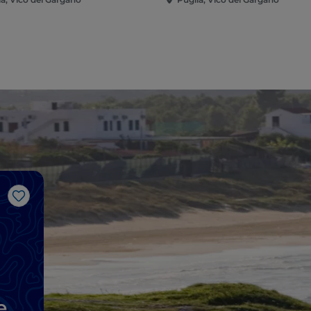
Me gusta
e