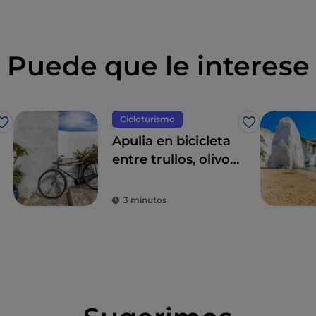
Puede que le interese
Cicloturismo
Me gusta
Me gusta
Apulia en bicicleta
entre trullos, olivos
y pueblos con
encanto
3 minutos