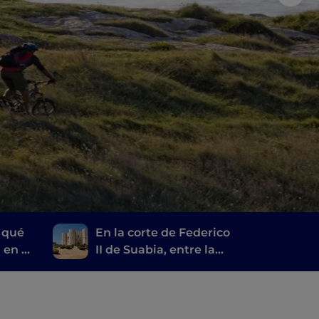
 qué
En la corte de Federico
 en la
II de Suabia, entre la
dora
Tierra de Bari y Castel
del Monte